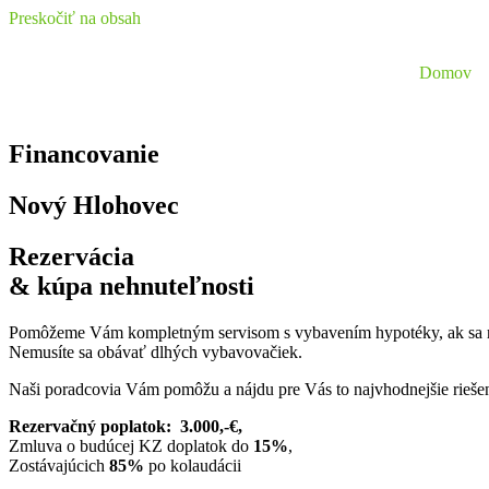
Preskočiť na obsah
Domov
Financovanie
Nový Hlohovec
Rezervácia
& kúpa nehnuteľnosti
Pomôžeme Vám kompletným servisom s vybavením hypotéky, ak sa roz
Nemusíte sa obávať dlhých vybavovačiek.
Naši poradcovia Vám pomôžu a nájdu pre Vás to najvhodnejšie rieš
Rezervačný poplatok: 3.000,-€,
Zmluva o budúcej KZ doplatok do
15%
,
Zostávajúcich
85%
po kolaudácii