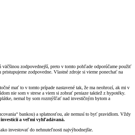
 sú väčšinou zodpovednejší, preto v tomto pohľade odporúčame použiť
iu pristupujeme zodpovedne. Vlastné zdroje si vieme ponechať na
čné mať to v tomto prípade nastavené tak, že ma neohrozí, ak mi v
dom nie som v strese a viem si zobrať peniaze taktiež z hypotéky.
 splátke, nemal by som rozmýšľať nad investičným bytom a
ncovania“ bankou) a splatnosťou, ale nemusí to byť pravidlom. Vždy
investícií a veľmi vyhľadávaná.
ako investovať do nehnuteľnosti najvýhodnejšie.