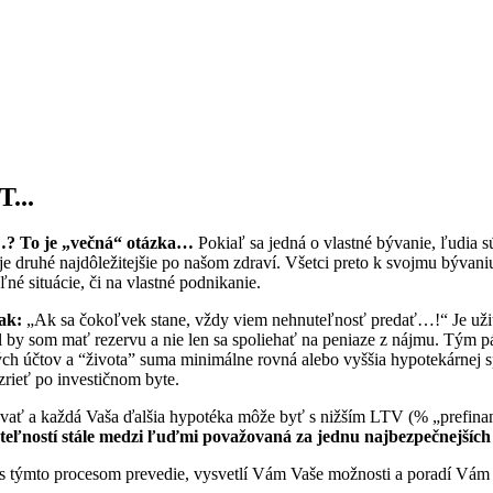
...
y…? To je „večná“ otázka…
Pokiaľ sa jedná o vlastné bývanie, ľudia
 je druhé najdôležitejšie po našom zdraví. Všetci preto k svojmu bývan
né situácie, či na vlastné podnikanie.
ak:
„Ak sa čokoľvek stane, vždy viem nehnuteľnosť predať…!“ Je užito
 by som mať rezervu a nie len sa spoliehať na peniaze z nájmu. Tým pá
ých účtov a “života” suma minimálne rovná alebo vyššia hypotekárnej
zrieť po investičnom byte.
sňovať a každá Vaša ďalšia hypotéka môže byť s nižším LTV (% „prefina
teľností stále medzi ľuďmi považovaná za jednu najbezpečnejších 
s týmto procesom prevedie, vysvetlí Vám Vaše možnosti a poradí Vám 