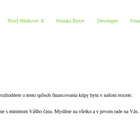
Nový Hlohovec II
Ponuka Bytov
Developer
Fina
hodnete o tento spôsob financovania kúpy bytu v našom rezorte.
enie s minimom Vášho času. Myslíme na všetko a v prvom rade na Vás