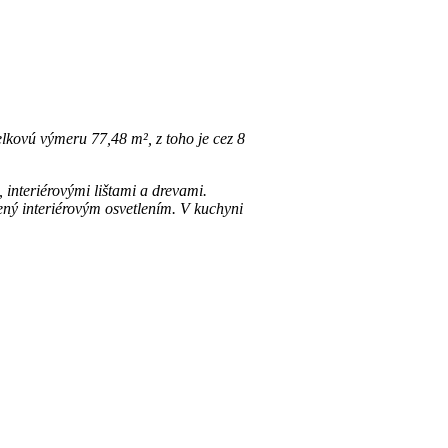
elkovú výmeru 77,48 m², z toho je cez 8
 interiérovými lištami a drevami.
ný interiérovým osvetlením. V kuchyni