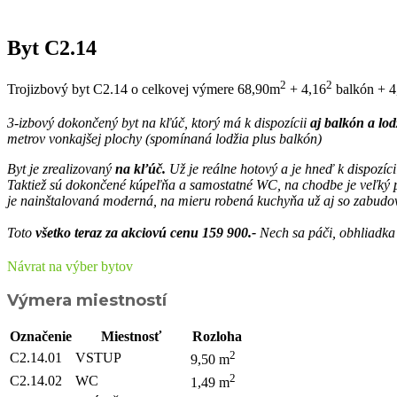
Byt C2.14
2
2
Trojizbový byt C2.14 o celkovej výmere 68,90m
+ 4,16
balkón + 
3-izbový dokončený byt na kľúč, ktorý má k dispozícii
aj balkón a lod
metrov vonkajšej plochy (spomínaná lodžia plus balkón)
Byt je zrealizovaný
na kľúč.
Už je reálne hotový a je hneď k dispozíc
Taktiež sú dokončené kúpeľňa a samostatné WC, na chodbe je veľký p
je nainštalovaná moderná, na mieru robená kuchyňa už aj so zabudo
Toto
všetko teraz za akciovú cenu 159 900.-
Nech sa páči, obhliadk
Návrat na výber bytov
Výmera miestností
Označenie
Miestnosť
Rozloha
2
C2.14.01
VSTUP
9,50 m
2
C2.14.02
WC
1,49 m