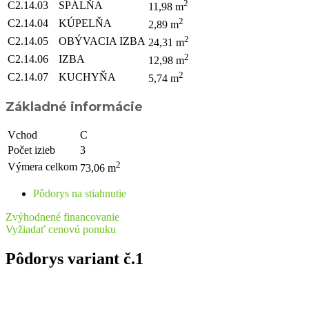
2
C2.14.03
SPÁLŇA
11,98 m
2
C2.14.04
KÚPELŇA
2,89 m
2
C2.14.05
OBÝVACIA IZBA
24,31 m
2
C2.14.06
IZBA
12,98 m
2
C2.14.07
KUCHYŇA
5,74 m
Základné informácie
Vchod
C
Počet izieb
3
2
Výmera celkom
73,06 m
Pôdorys na stiahnutie
Zvýhodnené financovanie
Vyžiadať cenovú ponuku
Pôdorys variant č.1