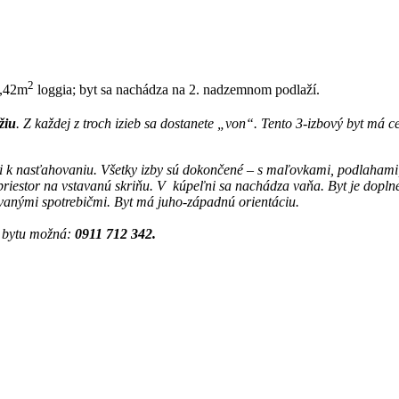
2
4,42m
loggia; byt sa nachádza na 2. nadzemnom podlaží.
žiu
. Z každej z troch izieb sa dostanete „von“. Tento 3-izbový byt má c
ii k nasťahovaniu. Všetky izby sú dokončené – s maľovkami, podlahami,
riestor na vstavanú skriňu. V kúpeľni sa nachádza vaňa. Byt je doplne
vanými spotrebičmi. Byt má juho-západnú orientáciu.
a bytu možná:
0911 712 342.