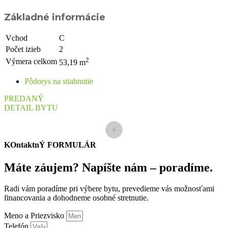
Základné informácie
Vchod
C
Počet izieb
2
2
Výmera celkom
53,19 m
Pôdorys na stiahnutie
PREDANÝ
DETAIL BYTU
KOntaktnÝ FORMULÁR
Máte záujem? Napíšte nám – poradíme.
Radi vám poradíme pri výbere bytu, prevedieme vás možnosťami
financovania a dohodneme osobné stretnutie.
Meno a Priezvisko
Telefón