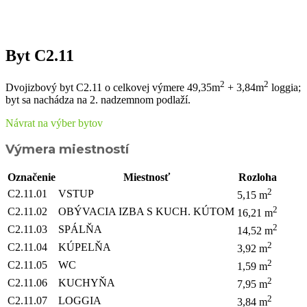
Byt C2.11
2
2
Dvojizbový byt C2.11 o celkovej výmere 49,35m
+ 3,84m
loggia;
byt sa nachádza na 2. nadzemnom podlaží.
Návrat na výber bytov
Výmera miestností
Označenie
Miestnosť
Rozloha
2
C2.11.01
VSTUP
5,15 m
2
C2.11.02
OBÝVACIA IZBA S KUCH. KÚTOM
16,21 m
2
C2.11.03
SPÁLŇA
14,52 m
2
C2.11.04
KÚPELŇA
3,92 m
2
C2.11.05
WC
1,59 m
2
C2.11.06
KUCHYŇA
7,95 m
2
C2.11.07
LOGGIA
3,84 m