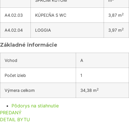
SPACÍM KÚTOM
m
2
A4.02.03
KÚPEĽŇA S WC
3,87 m
2
A4.02.04
LOGGIA
3,97 m
Základné informácie
Vchod
A
Počet izieb
1
2
Výmera celkom
34,38 m
Pôdorys na stiahnutie
PREDANÝ
DETAIL BYTU