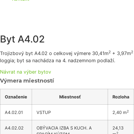
A4 02
Byt A4.02
2
2
Trojizbový byt A4.02 o celkovej výmere 30,41m
+ 3,97m
loggia; byt sa nachádza na 4. nadzemnom podlaží.
Návrat na výber bytov
Výmera miestností
Označenie
Miestnosť
Rozloha
2
A4.02.01
VSTUP
2,40 m
A4.02.02
OBÝVACIA IZBA S KUCH. A
24,13
2