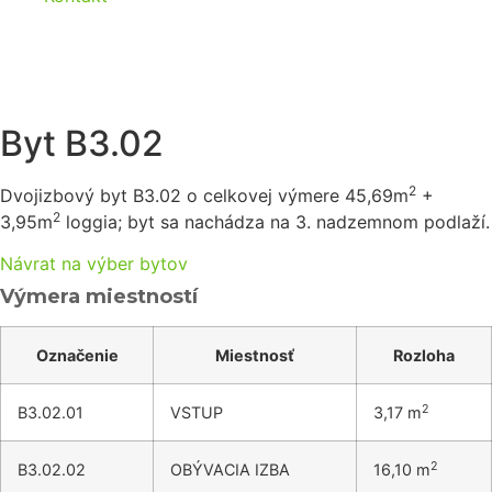
B3 02
Byt B3.02
2
Dvojizbový byt B3.02 o celkovej výmere 45,69m
+
2
3,95m
loggia; byt sa nachádza na 3. nadzemnom podlaží.
Návrat na výber bytov
Výmera miestností
Označenie
Miestnosť
Rozloha
2
B3.02.01
VSTUP
3,17 m
2
B3.02.02
OBÝVACIA IZBA
16,10 m