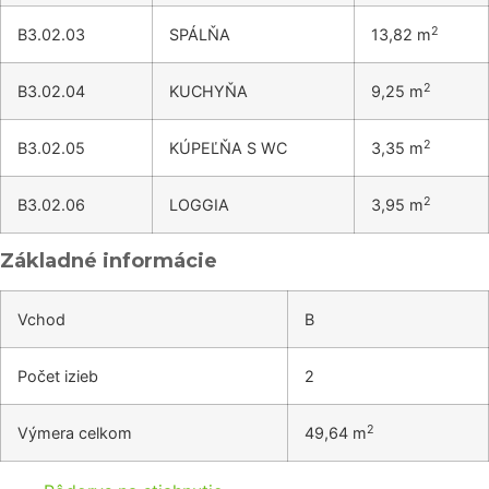
2
B3.02.03
SPÁLŇA
13,82 m
2
B3.02.04
KUCHYŇA
9,25 m
2
B3.02.05
KÚPEĽŇA S WC
3,35 m
2
B3.02.06
LOGGIA
3,95 m
Základné informácie
Vchod
B
Počet izieb
2
2
Výmera celkom
49,64 m